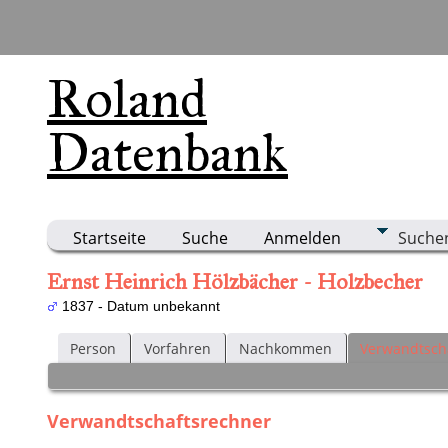
Roland
Datenbank
Startseite
Suche
Anmelden
Suche
Ernst Heinrich Hölzbächer - Holzbecher
1837 - Datum unbekannt
Person
Vorfahren
Nachkommen
Verwandtsch
Verwandtschaftsrechner