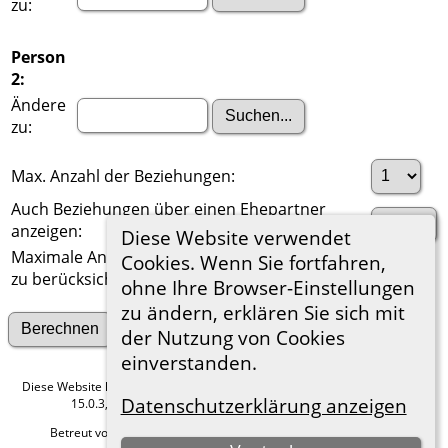
zu:
Person
2:
Ändere
zu:
Max. Anzahl der Beziehungen:
Auch Beziehungen über einen Ehepartner
anzeigen:
Diese Website verwendet
Maximale Anzahl der
Cookies. Wenn Sie fortfahren,
zu berücksichtigenden Generationen:
ohne Ihre Browser-Einstellungen
zu ändern, erklären Sie sich mit
Suche nach anderen Verbindungen
der Nutzung von Cookies
einverstanden.
Diese Website läuft mit
The Next Generation of Genealogy Sitebuilding
v.
Datenschutzerklärung anzeigen
15.0.3, programmiert von Darrin Lythgoe © 2001-2026.
Betreut von
Roland zu Dortmund e.V.
. |
Datenschutzerklärung
.