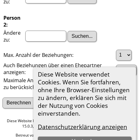
zu:
Person
2:
Ändere
zu:
Max. Anzahl der Beziehungen:
Auch Beziehungen über einen Ehepartner
anzeigen:
Diese Website verwendet
Maximale Anzahl der
Cookies. Wenn Sie fortfahren,
zu berücksichtigenden Generationen:
ohne Ihre Browser-Einstellungen
zu ändern, erklären Sie sich mit
Suche nach anderen Verbindungen
der Nutzung von Cookies
einverstanden.
Diese Website läuft mit
The Next Generation of Genealogy Sitebuilding
v.
Datenschutzerklärung anzeigen
15.0.3, programmiert von Darrin Lythgoe © 2001-2026.
Betreut von
Roland zu Dortmund e.V.
. |
Datenschutzerklärung
.