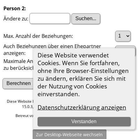
Person 2:
Ändere zu:
Max. Anzahl der Beziehungen:
Auch Beziehungen über einen Ehepartner
anzeigen:
Diese Website verwendet
Maximale Anzahl der
Cookies. Wenn Sie fortfahren,
zu berücksichtigenden Generationen:
ohne Ihre Browser-Einstellungen
zu ändern, erklären Sie sich mit
Suche nach anderen Verbindungen
der Nutzung von Cookies
einverstanden.
Diese Website läuft mit
The Next Generation of Genealogy Sitebuilding
v.
Datenschutzerklärung anzeigen
15.0.3, programmiert von Darrin Lythgoe © 2001-2026.
Betreut von
Roland zu Dortmund e.V.
. |
Datenschutzerklärung
.
Verstanden
Hier geht es zum Impressum
Zur Desktop-Webseite wechseln