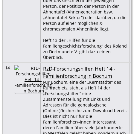
über das Geschlecht der jeweiligen
Person, der Position der Person in der
Ahnentafel (Ahnengeneration bzw.
„Ahnentafel-Sektor“) oder darüber, ob die
Person auf einer möglichen X-
chromosomalen Ahnenlinie liegt.
Heft 13 der „Hilfen für die
Familiengeschichtsforschung“ des Roland
zu Dortmund e.V. gibt dazu einen
Überblick.
14
RzD-Forschungshilfen Heft 14 -
Familienforschung in Bochum
Für Bochum, eine der „Kernstädte“ des
Ruhrgebiets, steht als Heft 14 der
„Forschungshilfen“ eine
Zusammenstellung mit Links und
Adressen für die genealogische
(Online-)Recherche zum Download bereit.
Dies ist nicht nur für die
Familienforscher/-innen interessant,
deren Familien über viele Jahrhunderte
in Westfalen gelebt haben, sondern auch