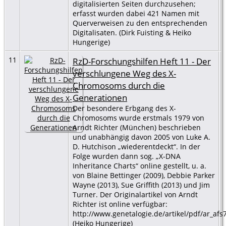
digitalisierten Seiten durchzusehen;
erfasst wurden dabei 421 Namen mit
Querverweisen zu den entsprechenden
Digitalisaten. (Dirk Fuisting & Heiko
Hungerige)
11
RzD-Forschungshilfen Heft 11 - Der
verschlungene Weg des X-
Chromosoms durch die
Generationen
Der besondere Erbgang des X-
Chromosoms wurde erstmals 1979 von
Arndt Richter (München) beschrieben
und unabhängig davon 2005 von Luke A.
D. Hutchison „wiederentdeckt“. In der
Folge wurden dann sog. „X-DNA
Inheritance Charts“ online gestellt, u. a.
von Blaine Bettinger (2009), Debbie Parker
Wayne (2013), Sue Griffith (2013) und Jim
Turner. Der Originalartikel von Arndt
Richter ist online verfügbar:
http://www.genetalogie.de/artikel/pdf/ar_afs
(Heiko Hungerige)