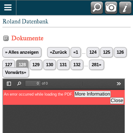
Roland Datenbank
Dokumente
» Alles anzeigen
«Zurück
«1
...
124
125
126
127
128
129
130
131
132
...
281»
Vorwärts»