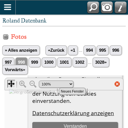
Roland Datenbank
Fotos
» Alles anzeigen
«Zurück
«1
...
994
995
996
997
998
999
1000
1001
1002
...
3028»
Vorwärts»