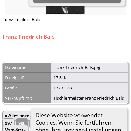
Franz Friedrich Bals
Franz Friedrich Bals
Dateiname
Franz-Friedrich-Bals.jpg
Dateigröße
17.81k
Größe
132 x 183
Verknüpft mit
Tischlermeister Franz Friedrich Bals
Diese Website verwendet
» Alles anzeigen
«Zurück
«1
...
994
995
996
Cookies. Wenn Sie fortfahren,
997
998
999
1000
1001
1002
...
3028»
ohne Ihre Browser-Einstellungen
Vorwärts»