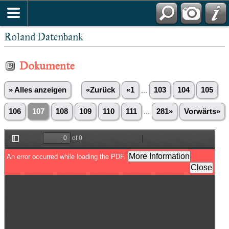
Roland Datenbank
Dokumente
» Alles anzeigen
«Zurück
«1
...
103
104
105
106
107
108
109
110
111
...
281»
Vorwärts»