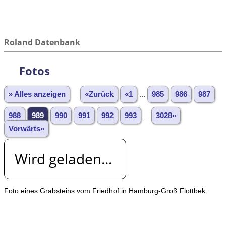
Roland Datenbank
Fotos
» Alles anzeigen
«Zurück
«1
...
985
986
987
988
989
990
991
992
993
...
3028»
Vorwärts»
Wird geladen...
Foto eines Grabsteins vom Friedhof in Hamburg-Groß Flottbek.