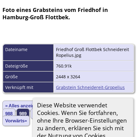
Foto eines Grabsteins vom Friedhof in
Hamburg-Groß Flottbek.
Dateiname
Friedhof Groß Flottbek Schneidereit
Ropelius.jpg
Dateigröße
760.91k
Größe
2448 x 3264
Verknüpft mit
Grabstein Schneidereit-Gropelius
Diese Website verwendet
» Alles anzeigen
«Zurück
«1
...
985
986
987
Cookies. Wenn Sie fortfahren,
988
989
990
991
992
993
...
3028»
ohne Ihre Browser-Einstellungen
Vorwärts»
zu ändern, erklären Sie sich mit
der Nutzung von Cookies