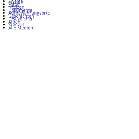
Zweige
Fotos
Notizen
Dokumente
Aufbewahrungsorte
Geschichten
Lesezeichen
Alben
Kontakt
Alle Medien