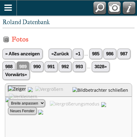
Roland Datenbank
Fotos
» Alles anzeigen
«Zurück
«1
...
985
986
987
988
989
990
991
992
993
...
3028»
Vorwärts»