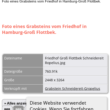
Foto eines Grabsteins vom Friedhof in Hamburg-Groß Flottbek.
Foto eines Grabsteins vom Friedhof in
Hamburg-Groß Flottbek.
Dateiname
Friedhof Groß Flottbek Schneidereit
Ropelius.jpg
Dateigröße
760.91k
Größe
2448 x 3264
Verknüpft mit
Grabstein Schneidereit-Gropelius
Diese Website verwendet
» Alles anzeigen
«Zurück
«1
...
985
986
987
Cookies. Wenn Sie fortfahren,
988
989
990
991
992
993
...
3028»