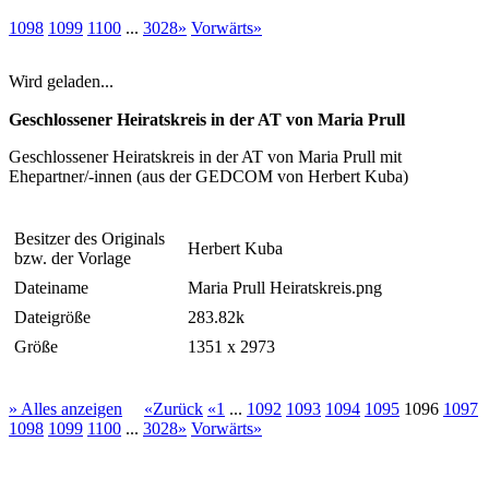
1098
1099
1100
...
3028»
Vorwärts»
Wird geladen...
Geschlossener Heiratskreis in der AT von Maria Prull
Geschlossener Heiratskreis in der AT von Maria Prull mit
Ehepartner/-innen (aus der GEDCOM von Herbert Kuba)
Besitzer des Originals
Herbert Kuba
bzw. der Vorlage
Dateiname
Maria Prull Heiratskreis.png
Dateigröße
283.82k
Größe
1351 x 2973
» Alles anzeigen
«Zurück
«1
...
1092
1093
1094
1095
1096
1097
1098
1099
1100
...
3028»
Vorwärts»