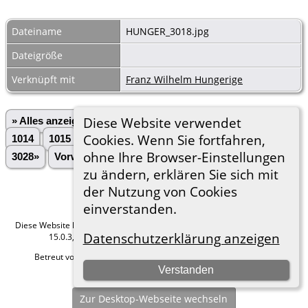
Dateiname
HUNGER_3018.jpg
Dateigröße
Verknüpft mit
Franz Wilhelm Hungerige
Diese Website verwendet
» Alles anzeigen
«Zurück
«1
...
1012
1013
Cookies. Wenn Sie fortfahren,
1014
1015
1016
1017
1018
1019
1020
...
ohne Ihre Browser-Einstellungen
3028»
Vorwärts»
zu ändern, erklären Sie sich mit
der Nutzung von Cookies
einverstanden.
Diese Website läuft mit
The Next Generation of Genealogy Sitebuilding
v.
Datenschutzerklärung anzeigen
15.0.3, programmiert von Darrin Lythgoe © 2001-2026.
Betreut von
Roland zu Dortmund e.V.
. |
Datenschutzerklärung
.
Verstanden
Hier geht es zum Impressum
Zur Desktop-Webseite wechseln