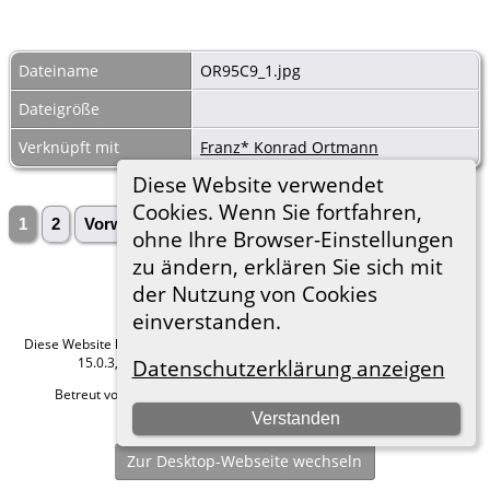
Dateiname
OR95C9_1.jpg
Dateigröße
Verknüpft mit
Franz* Konrad Ortmann
Diese Website verwendet
Cookies. Wenn Sie fortfahren,
1
2
Vorwärts»
ohne Ihre Browser-Einstellungen
zu ändern, erklären Sie sich mit
der Nutzung von Cookies
einverstanden.
Diese Website läuft mit
The Next Generation of Genealogy Sitebuilding
v.
15.0.3, programmiert von Darrin Lythgoe © 2001-2026.
Datenschutzerklärung anzeigen
Betreut von
Roland zu Dortmund e.V.
. |
Datenschutzerklärung
.
Verstanden
Hier geht es zum Impressum
Zur Desktop-Webseite wechseln