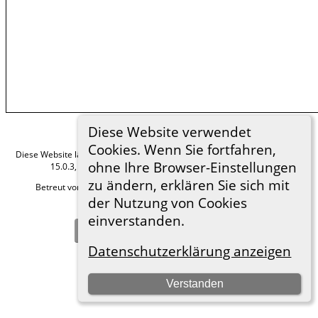
Diese Website verwendet
Cookies. Wenn Sie fortfahren,
Diese Website läuft mit
The Next Generation of Genealogy Sitebuilding
v.
ohne Ihre Browser-Einstellungen
15.0.3, programmiert von Darrin Lythgoe © 2001-2026.
zu ändern, erklären Sie sich mit
Betreut von
Roland zu Dortmund e.V.
. |
Datenschutzerklärung
.
der Nutzung von Cookies
Hier geht es zum Impressum
einverstanden.
Zur Desktop-Webseite wechseln
Datenschutzerklärung anzeigen
Verstanden