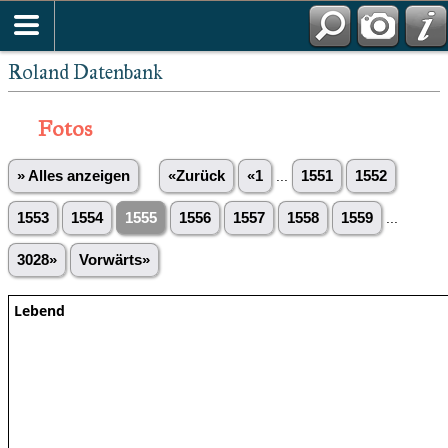
Roland Datenbank
Fotos
» Alles anzeigen
«Zurück
«1
...
1551
1552
1553
1554
1555
1556
1557
1558
1559
...
3028»
Vorwärts»
Lebend