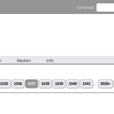
VORNAME:
n
Medien
Info
1035
1036
1037
1038
1039
1040
1041
...
3028»