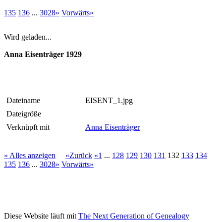
135
136
...
3028»
Vorwärts»
Wird geladen...
Anna Eisenträger 1929
Dateiname
EISENT_1.jpg
Dateigröße
Verknüpft mit
Anna Eisenträger
» Alles anzeigen
«Zurück
«1
...
128
129
130
131
132
133
134
135
136
...
3028»
Vorwärts»
Diese Website läuft mit
The Next Generation of Genealogy