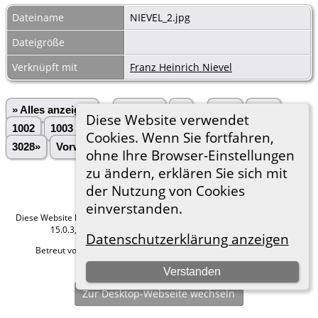
Dateiname
NIEVEL_2.jpg
Dateigröße
Verknüpft mit
Franz Heinrich Nievel
» Alles anzeigen
«Zurück
«1
...
1000
1001
Diese Website verwendet
1002
1003
1004
1005
1006
1007
1008
...
Cookies. Wenn Sie fortfahren,
3028»
Vorwärts»
ohne Ihre Browser-Einstellungen
zu ändern, erklären Sie sich mit
der Nutzung von Cookies
einverstanden.
Diese Website läuft mit
The Next Generation of Genealogy Sitebuilding
v.
15.0.3, programmiert von Darrin Lythgoe © 2001-2026.
Datenschutzerklärung anzeigen
Betreut von
Roland zu Dortmund e.V.
. |
Datenschutzerklärung
.
Hier geht es zum Impressum
Verstanden
Zur Desktop-Webseite wechseln