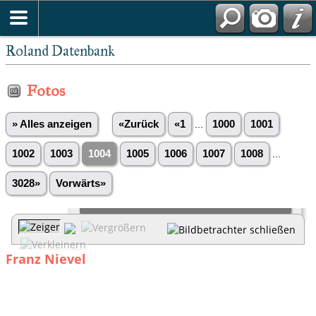
Roland Datenbank
Fotos
» Alles anzeigen
«Zurück
«1
...
1000
1001
1002
1003
1004
1005
1006
1007
1008
...
3028»
Vorwärts»
Franz Nievel