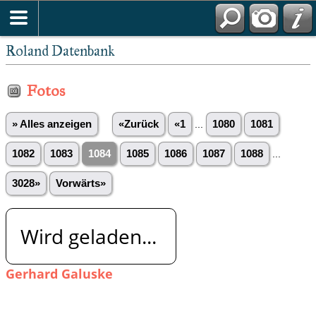
Roland Datenbank
Fotos
» Alles anzeigen
«Zurück
«1
...
1080
1081
1082
1083
1084
1085
1086
1087
1088
...
3028»
Vorwärts»
Wird geladen...
Gerhard Galuske