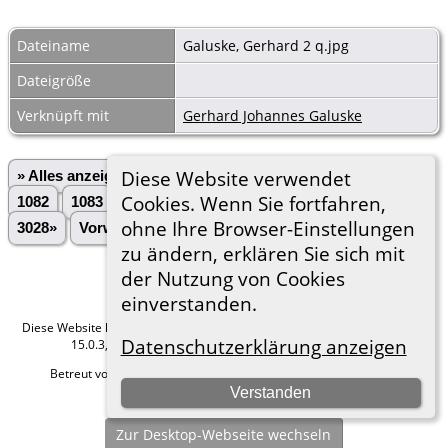
Dateiname
Galuske, Gerhard 2 q.jpg
Dateigröße
Verknüpft mit
Gerhard Johannes Galuske
Diese Website verwendet
» Alles anzeigen
«Zurück
«1
...
1080
1081
Cookies. Wenn Sie fortfahren,
1082
1083
1084
1085
1086
1087
1088
...
ohne Ihre Browser-Einstellungen
3028»
Vorwärts»
zu ändern, erklären Sie sich mit
der Nutzung von Cookies
einverstanden.
Diese Website läuft mit
The Next Generation of Genealogy Sitebuilding
v.
Datenschutzerklärung anzeigen
15.0.3, programmiert von Darrin Lythgoe © 2001-2026.
Betreut von
Roland zu Dortmund e.V.
. |
Datenschutzerklärung
.
Verstanden
Hier geht es zum Impressum
Zur Desktop-Webseite wechseln