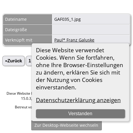
Dateiname
GAF035_1.jpg
Dateigröße
Verknüpft mit
Paul* Franz Galuske
Diese Website verwendet
Cookies. Wenn Sie fortfahren,
«Zurück
1
2
3
4
Vorwärts»
ohne Ihre Browser-Einstellungen
zu ändern, erklären Sie sich mit
der Nutzung von Cookies
einverstanden.
Diese Website läuft mit
The Next Generation of Genealogy Sitebuilding
v.
15.0.3, programmiert von Darrin Lythgoe © 2001-2026.
Datenschutzerklärung anzeigen
Betreut von
Roland zu Dortmund e.V.
. |
Datenschutzerklärung
.
Verstanden
Hier geht es zum Impressum
Zur Desktop-Webseite wechseln