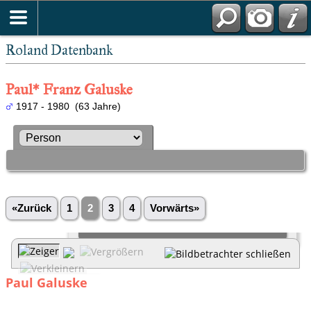
Roland Datenbank
Paul* Franz Galuske
1917 - 1980 (63 Jahre)
«Zurück
1
2
3
4
Vorwärts»
Paul Galuske