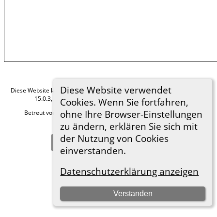
Diese Website verwendet
Diese Website läuft mit
The Next Generation of Genealogy Sitebuilding
v.
15.0.3, programmiert von Darrin Lythgoe © 2001-2026.
Cookies. Wenn Sie fortfahren,
ohne Ihre Browser-Einstellungen
Betreut von
Roland zu Dortmund e.V.
. |
Datenschutzerklärung
.
zu ändern, erklären Sie sich mit
Hier geht es zum Impressum
der Nutzung von Cookies
Zur Desktop-Webseite wechseln
einverstanden.
Datenschutzerklärung anzeigen
Verstanden