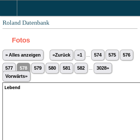
Roland Datenbank
Fotos
» Alles anzeigen
«Zurück
«1
...
574
575
576
577
578
579
580
581
582
...
3028»
Vorwärts»
Lebend