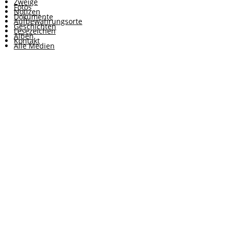
Zweige
Fotos
Notizen
Dokumente
Aufbewahrungsorte
Geschichten
Lesezeichen
Alben
Kontakt
Alle Medien