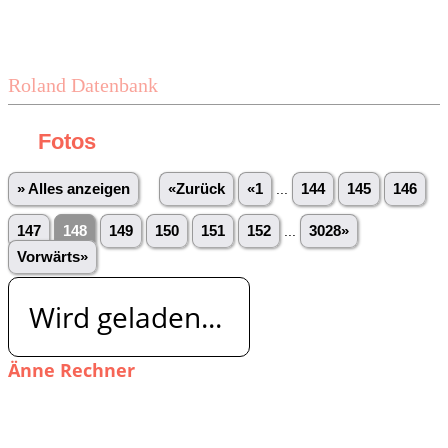
Roland Datenbank
Fotos
» Alles anzeigen
«Zurück
«1
...
144
145
146
147
148
149
150
151
152
...
3028»
Vorwärts»
Wird geladen...
Änne Rechner