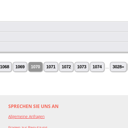
1068
1069
1070
1071
1072
1073
1074
...
3028»
SPRECHEN SIE UNS AN
Allgemeine Anfragen
Fragen zur Benutzung