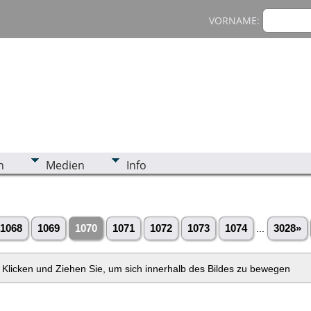
VORNAME:
n
Medien
Info
1068
1069
1070
1071
1072
1073
1074
...
3028»