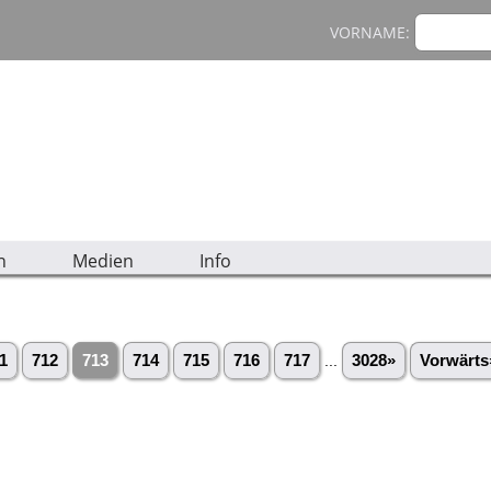
VORNAME:
n
Medien
Info
1
712
713
714
715
716
717
...
3028»
Vorwärts