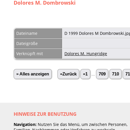
Dolores M. Dombrowski
Dateiname
D 1999 Dolores M Dombrowski.jp
Dateigröße
Verknüpft mit
Dolores M. Hungridge
» Alles anzeigen
«Zurück
«1
...
709
710
71
HINWEISE ZUR BENUTZUNG
Navigation:
Nutzen Sie das Menü, um zwischen Personen,
Familien, Nachkommen oder Vorfahren zu wechseln.