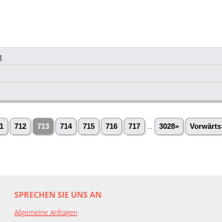
g
1
712
713
714
715
716
717
...
3028»
Vorwärts
SPRECHEN SIE UNS AN
Allgemeine Anfragen