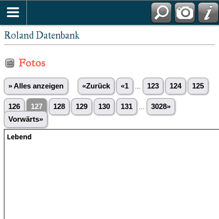
Roland Datenbank
Fotos
» Alles anzeigen
«Zurück
«1
...
123
124
125
126
127
128
129
130
131
...
3028»
Vorwärts»
Lebend