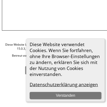
Diese Website verwendet
Diese Website läuft mit
The Next Generation of Genealogy Sitebuilding
v.
15.0.3, programmiert von Darrin Lythgoe © 2001-2026.
Cookies. Wenn Sie fortfahren,
ohne Ihre Browser-Einstellungen
Betreut von
Roland zu Dortmund e.V.
. |
Datenschutzerklärung
.
zu ändern, erklären Sie sich mit
Hier geht es zum Impressum
der Nutzung von Cookies
Zur Desktop-Webseite wechseln
einverstanden.
Datenschutzerklärung anzeigen
Verstanden