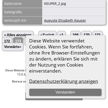
Dateiname
KEUPER_2.jpg
Dateigröße
Verknüpft mit
Auguste Elisabeth Keuper
» Alles anzeigen
«Zurück
«1
...
169
170
171
Diese Website verwendet
172
173
174
175
176
177
...
3028»
Cookies. Wenn Sie fortfahren,
Vorwärts»
ohne Ihre Browser-Einstellungen
zu ändern, erklären Sie sich mit
der Nutzung von Cookies
einverstanden.
Diese Website läuft mit
The Next Generation of Genealogy Sitebuilding
v.
15.0.3, programmiert von Darrin Lythgoe © 2001-2026.
Datenschutzerklärung anzeigen
Betreut von
Roland zu Dortmund e.V.
. |
Datenschutzerklärung
.
Hier geht es zum Impressum
Verstanden
Zur Desktop-Webseite wechseln