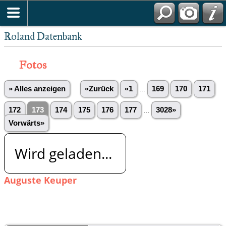
Roland Datenbank
Fotos
» Alles anzeigen
«Zurück
«1
...
169
170
171
172
173
174
175
176
177
...
3028»
Vorwärts»
Wird geladen...
Auguste Keuper