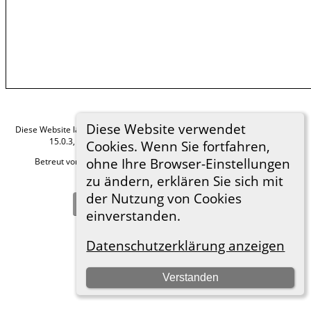
Diese Website verwendet
Diese Website läuft mit
The Next Generation of Genealogy Sitebuilding
v.
15.0.3, programmiert von Darrin Lythgoe © 2001-2026.
Cookies. Wenn Sie fortfahren,
ohne Ihre Browser-Einstellungen
Betreut von
Roland zu Dortmund e.V.
. |
Datenschutzerklärung
.
zu ändern, erklären Sie sich mit
Hier geht es zum Impressum
der Nutzung von Cookies
Zur Desktop-Webseite wechseln
einverstanden.
Datenschutzerklärung anzeigen
Verstanden