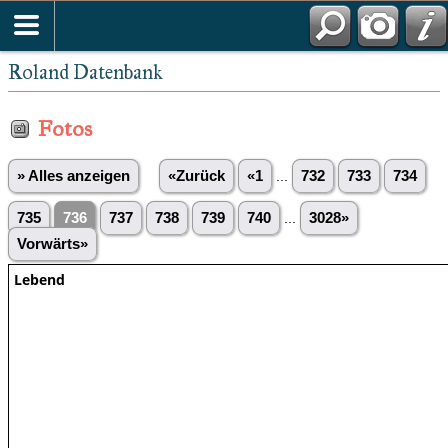
Roland Datenbank
Fotos
» Alles anzeigen
«Zurück
«1
...
732
733
734
735
736
737
738
739
740
...
3028»
Vorwärts»
Lebend