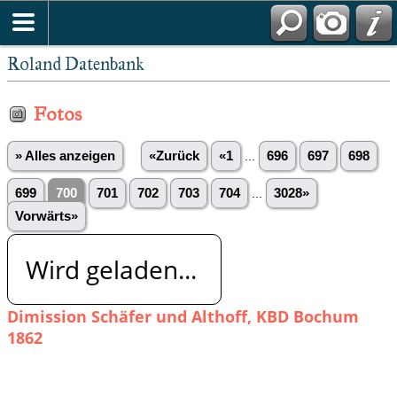
Roland Datenbank
Fotos
» Alles anzeigen
«Zurück
«1
...
696
697
698
699
700
701
702
703
704
...
3028»
Vorwärts»
Wird geladen...
Dimission Schäfer und Althoff, KBD Bochum
1862