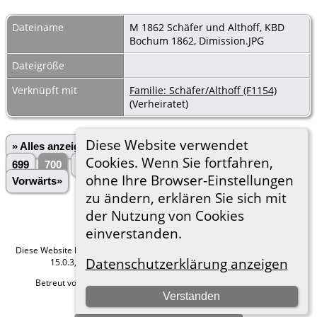
Dateiname
M 1862 Schäfer und Althoff, KBD
Bochum 1862, Dimission.JPG
Dateigröße
Verknüpft mit
Familie: Schäfer/Althoff (F1154)
(Verheiratet)
Diese Website verwendet
» Alles anzeigen
«Zurück
«1
...
696
697
698
Cookies. Wenn Sie fortfahren,
699
700
701
702
703
704
...
3028»
ohne Ihre Browser-Einstellungen
Vorwärts»
zu ändern, erklären Sie sich mit
der Nutzung von Cookies
einverstanden.
Diese Website läuft mit
The Next Generation of Genealogy Sitebuilding
v.
Datenschutzerklärung anzeigen
15.0.3, programmiert von Darrin Lythgoe © 2001-2026.
Betreut von
Roland zu Dortmund e.V.
. |
Datenschutzerklärung
.
Verstanden
Hier geht es zum Impressum