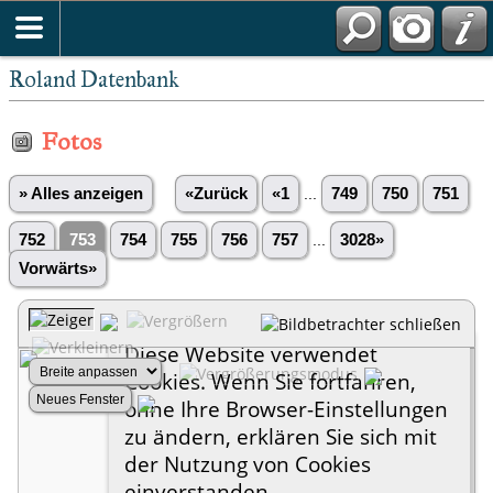
Roland Datenbank
Fotos
» Alles anzeigen
«Zurück
«1
...
749
750
751
752
753
754
755
756
757
...
3028»
Vorwärts»