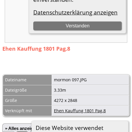
Ehen Kauffung 1801 Pag.8
Dateiname
mormon 097.JPG
Dateigröße
3.33m
Größe
4272 x 2848
Verknüpft mit
Ehen Kauffung 1801 Pag.8
Diese Website verwendet
» Alles anzeigen
«Zurück
«1
...
749
750
751