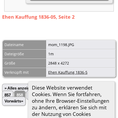
Ehen Kauffung 1836-05, Seite 2
Dateiname
mom_1198.JPG
Dateigröße
1m
Größe
2848 x 4272
Verknüpft mit
Ehen Kauffung 1836-5
Diese Website verwendet
» Alles anzeigen
«Zurück
«1
...
854
855
856
Cookies. Wenn Sie fortfahren,
857
858
859
860
861
862
...
3028»
ohne Ihre Browser-Einstellungen
Vorwärts»
zu ändern, erklären Sie sich mit
der Nutzung von Cookies