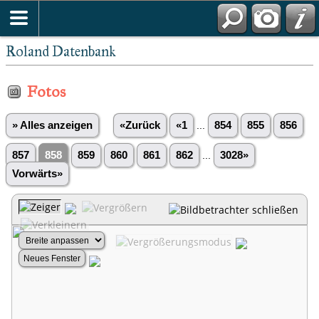
Roland Datenbank
Fotos
» Alles anzeigen
«Zurück
«1
...
854
855
856
857
858
859
860
861
862
...
3028»
Vorwärts»