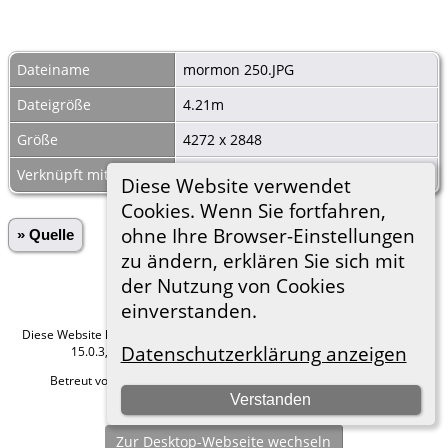
Dateiname
mormon 250.JPG
Dateigröße
4.21m
Größe
4272 x 2848
Verknüpft mit
Ehen Kauffung 1838-03
Diese Website verwendet
Cookies. Wenn Sie fortfahren,
ohne Ihre Browser-Einstellungen
» Quelle
zu ändern, erklären Sie sich mit
der Nutzung von Cookies
einverstanden.
Diese Website läuft mit
The Next Generation of Genealogy Sitebuilding
v.
Datenschutzerklärung anzeigen
15.0.3, programmiert von Darrin Lythgoe © 2001-2026.
Betreut von
Roland zu Dortmund e.V.
. |
Datenschutzerklärung
.
Verstanden
Hier geht es zum Impressum
Zur Desktop-Webseite wechseln