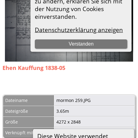
Ehen Kauffung 1838-05
Dateiname
mormon 259.JPG
Dateigröße
3.65m
Größe
4272 x 2848
Verknüpft mit
Ehen Kauffung 1838-05
Diese Website verwendet