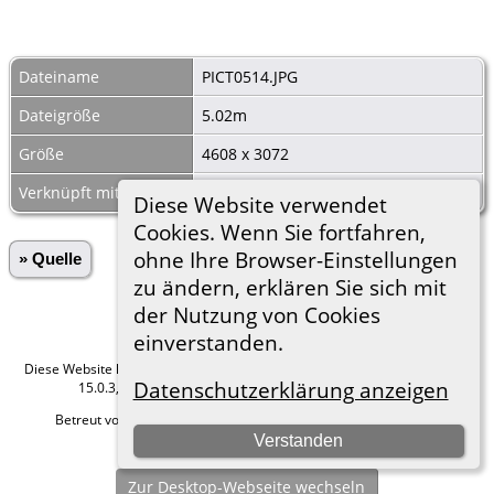
Dateiname
PICT0514.JPG
Dateigröße
5.02m
Größe
4608 x 3072
Verknüpft mit
Ehen Kammerswaldau 1832 Pag 21
Diese Website verwendet
Cookies. Wenn Sie fortfahren,
ohne Ihre Browser-Einstellungen
» Quelle
zu ändern, erklären Sie sich mit
der Nutzung von Cookies
einverstanden.
Diese Website läuft mit
The Next Generation of Genealogy Sitebuilding
v.
Datenschutzerklärung anzeigen
15.0.3, programmiert von Darrin Lythgoe © 2001-2026.
Betreut von
Roland zu Dortmund e.V.
. |
Datenschutzerklärung
.
Verstanden
Hier geht es zum Impressum
Zur Desktop-Webseite wechseln