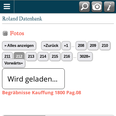
Roland Datenbank
Fotos
» Alles anzeigen
«Zurück
«1
...
208
209
210
211
212
213
214
215
216
...
3028»
Vorwärts»
Wird geladen...
Begräbnisse Kauffung 1800 Pag.08