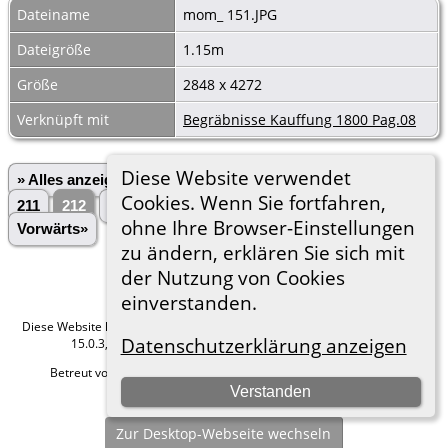
Dateiname
mom_ 151.JPG
Dateigröße
1.15m
Größe
2848 x 4272
Verknüpft mit
Begräbnisse Kauffung 1800 Pag.08
Diese Website verwendet
» Alles anzeigen
«Zurück
«1
...
208
209
210
Cookies. Wenn Sie fortfahren,
211
212
213
214
215
216
...
3028»
ohne Ihre Browser-Einstellungen
Vorwärts»
zu ändern, erklären Sie sich mit
der Nutzung von Cookies
einverstanden.
Diese Website läuft mit
The Next Generation of Genealogy Sitebuilding
v.
Datenschutzerklärung anzeigen
15.0.3, programmiert von Darrin Lythgoe © 2001-2026.
Betreut von
Roland zu Dortmund e.V.
. |
Datenschutzerklärung
.
Verstanden
Hier geht es zum Impressum
Zur Desktop-Webseite wechseln