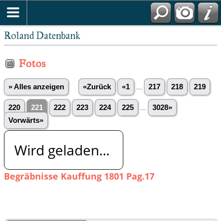
Roland Datenbank
Fotos
» Alles anzeigen
«Zurück
«1
...
217
218
219
220
221
222
223
224
225
...
3028»
Vorwärts»
Wird geladen...
Begräbnisse Kauffung 1801 Pag.17