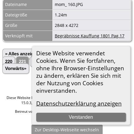
Dateiname
mom_ 160.JPG
Dateigröße
1.24m
Größe
2848 x 4272
Verknüpft mit
Begräbnisse Kauffung 1801 Pag.17
Diese Website verwendet
» Alles anzeigen
«Zurück
«1
...
217
218
219
Cookies. Wenn Sie fortfahren,
220
221
222
223
224
225
...
3028»
ohne Ihre Browser-Einstellungen
Vorwärts»
zu ändern, erklären Sie sich mit
der Nutzung von Cookies
einverstanden.
Diese Website läuft mit
The Next Generation of Genealogy Sitebuilding
v.
Datenschutzerklärung anzeigen
15.0.3, programmiert von Darrin Lythgoe © 2001-2026.
Betreut von
Roland zu Dortmund e.V.
. |
Datenschutzerklärung
.
Verstanden
Hier geht es zum Impressum
Zur Desktop-Webseite wechseln