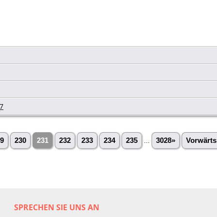
7
9
230
231
232
233
234
235
...
3028»
Vorwärts
SPRECHEN SIE UNS AN