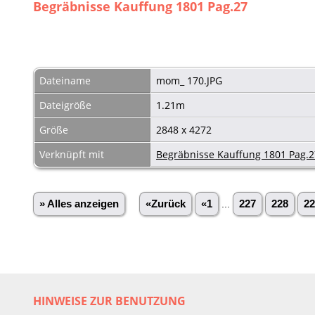
Begräbnisse Kauffung 1801 Pag.27
Dateiname
mom_ 170.JPG
Dateigröße
1.21m
Größe
2848 x 4272
Verknüpft mit
Begräbnisse Kauffung 1801 Pag.2
» Alles anzeigen
«Zurück
«1
...
227
228
22
HINWEISE ZUR BENUTZUNG