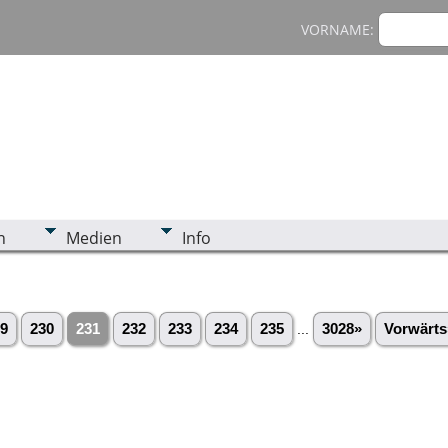
VORNAME:
n
Medien
Info
9
230
231
232
233
234
235
...
3028»
Vorwärts