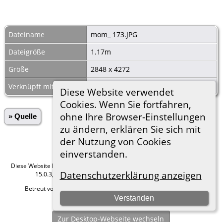
Dateiname
mom_ 173.JPG
Dateigröße
1.17m
Größe
2848 x 4272
Verknüpft mit
Begräbnisse Kauffung 1802 Pag.30
Diese Website verwendet
Cookies. Wenn Sie fortfahren,
ohne Ihre Browser-Einstellungen
» Quelle
zu ändern, erklären Sie sich mit
der Nutzung von Cookies
einverstanden.
Diese Website läuft mit
The Next Generation of Genealogy Sitebuilding
v.
Datenschutzerklärung anzeigen
15.0.3, programmiert von Darrin Lythgoe © 2001-2026.
Betreut von
Roland zu Dortmund e.V.
. |
Datenschutzerklärung
.
Verstanden
Hier geht es zum Impressum
Zur Desktop-Webseite wechseln