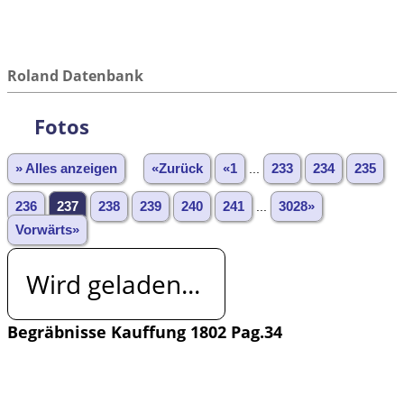
Roland Datenbank
Fotos
» Alles anzeigen
«Zurück
«1
...
233
234
235
236
237
238
239
240
241
...
3028»
Vorwärts»
Wird geladen...
Begräbnisse Kauffung 1802 Pag.34