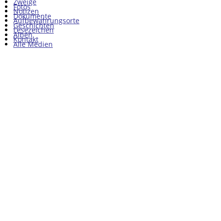
Zweige
Fotos
Notizen
Dokumente
Aufbewahrungsorte
Geschichten
Lesezeichen
Alben
Kontakt
Alle Medien