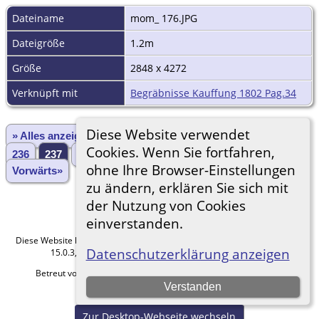
Dateiname
mom_ 176.JPG
Dateigröße
1.2m
Größe
2848 x 4272
Verknüpft mit
Begräbnisse Kauffung 1802 Pag.34
Diese Website verwendet
» Alles anzeigen
«Zurück
«1
...
233
234
235
Cookies. Wenn Sie fortfahren,
236
237
238
239
240
241
...
3028»
ohne Ihre Browser-Einstellungen
Vorwärts»
zu ändern, erklären Sie sich mit
der Nutzung von Cookies
einverstanden.
Diese Website läuft mit
The Next Generation of Genealogy Sitebuilding
v.
Datenschutzerklärung anzeigen
15.0.3, programmiert von Darrin Lythgoe © 2001-2026.
Betreut von
Roland zu Dortmund e.V.
. |
Datenschutzerklärung
.
Verstanden
Hier geht es zum Impressum
Zur Desktop-Webseite wechseln