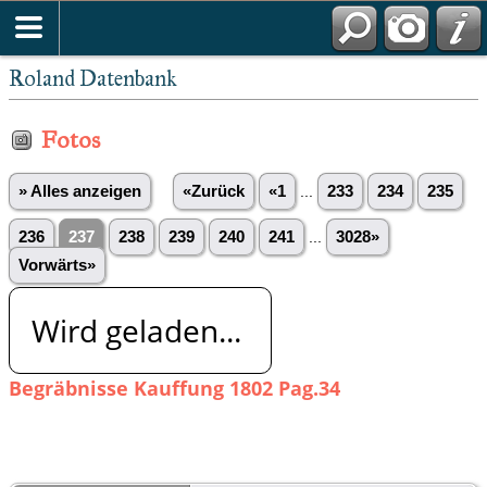
Roland Datenbank
Fotos
» Alles anzeigen
«Zurück
«1
...
233
234
235
236
237
238
239
240
241
...
3028»
Vorwärts»
Wird geladen...
Begräbnisse Kauffung 1802 Pag.34