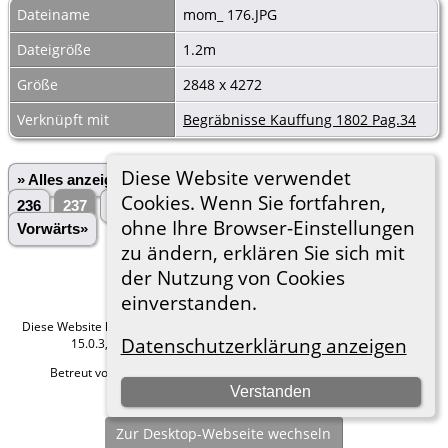
Dateiname
mom_ 176.JPG
Dateigröße
1.2m
Größe
2848 x 4272
Verknüpft mit
Begräbnisse Kauffung 1802 Pag.34
Diese Website verwendet
» Alles anzeigen
«Zurück
«1
...
233
234
235
Cookies. Wenn Sie fortfahren,
236
237
238
239
240
241
...
3028»
ohne Ihre Browser-Einstellungen
Vorwärts»
zu ändern, erklären Sie sich mit
der Nutzung von Cookies
einverstanden.
Diese Website läuft mit
The Next Generation of Genealogy Sitebuilding
v.
Datenschutzerklärung anzeigen
15.0.3, programmiert von Darrin Lythgoe © 2001-2026.
Betreut von
Roland zu Dortmund e.V.
. |
Datenschutzerklärung
.
Verstanden
Hier geht es zum Impressum
Zur Desktop-Webseite wechseln