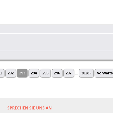
1
292
293
294
295
296
297
...
3028»
Vorwärts
SPRECHEN SIE UNS AN