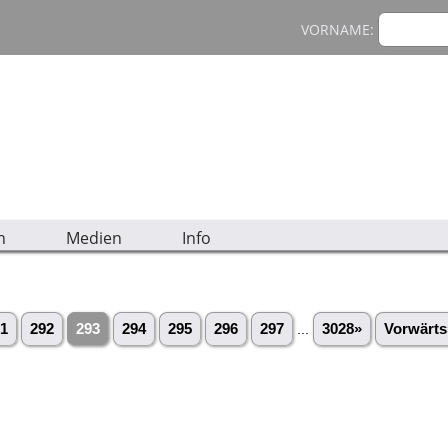
VORNAME:
n
Medien
Info
1
292
293
294
295
296
297
...
3028»
Vorwärts