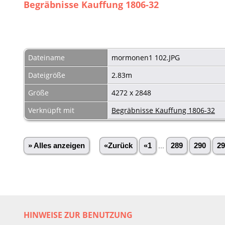
Begräbnisse Kauffung 1806-32
Dateiname
mormonen1 102.JPG
Dateigröße
2.83m
Größe
4272 x 2848
Verknüpft mit
Begräbnisse Kauffung 1806-32
» Alles anzeigen
«Zurück
«1
...
289
290
29
HINWEISE ZUR BENUTZUNG