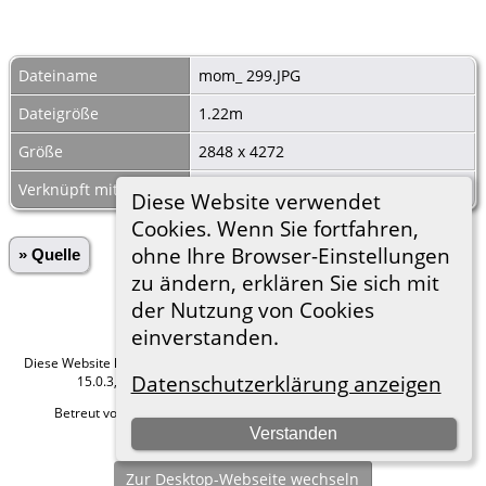
Dateiname
mom_ 299.JPG
Dateigröße
1.22m
Größe
2848 x 4272
Verknüpft mit
Begräbnisse Kauffung 1810-09
Diese Website verwendet
Cookies. Wenn Sie fortfahren,
ohne Ihre Browser-Einstellungen
» Quelle
zu ändern, erklären Sie sich mit
der Nutzung von Cookies
einverstanden.
Diese Website läuft mit
The Next Generation of Genealogy Sitebuilding
v.
Datenschutzerklärung anzeigen
15.0.3, programmiert von Darrin Lythgoe © 2001-2026.
Betreut von
Roland zu Dortmund e.V.
. |
Datenschutzerklärung
.
Verstanden
Hier geht es zum Impressum
Zur Desktop-Webseite wechseln