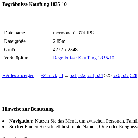
Begräbnisse Kauffung 1835-10
Dateiname
mormonen1 374.JPG
Dateigröße
2.85m
Größe
4272 x 2848
Verknüpft mit
Begräbnisse Kauffung 1835-10
» Alles anzeigen
«Zurück
«1
...
521
522
523
524
525
526
527
528
Hinweise zur Benutzung
Navigation:
Nutzen Sie das Menü, um zwischen Personen, Famil
Suche:
Finden Sie schnell bestimmte Namen, Orte oder Ereigniss