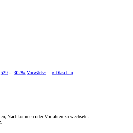
529
...
3028»
Vorwärts»
» Diaschau
ien, Nachkommen oder Vorfahren zu wechseln.
e.