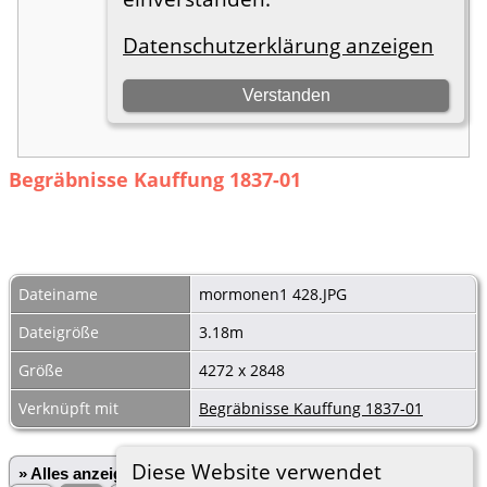
Begräbnisse Kauffung 1837-01
Dateiname
mormonen1 428.JPG
Dateigröße
3.18m
Größe
4272 x 2848
Verknüpft mit
Begräbnisse Kauffung 1837-01
Diese Website verwendet
» Alles anzeigen
«Zurück
«1
...
546
547
548