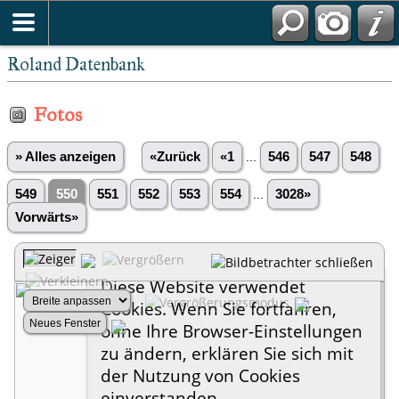
Roland Datenbank
Fotos
» Alles anzeigen
«Zurück
«1
...
546
547
548
549
550
551
552
553
554
...
3028»
Vorwärts»