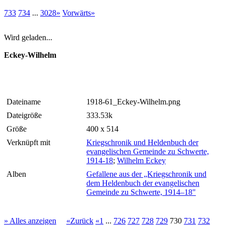
733
734
...
3028»
Vorwärts»
Wird geladen...
Eckey-Wilhelm
Dateiname
1918-61_Eckey-Wilhelm.png
Dateigröße
333.53k
Größe
400 x 514
Verknüpft mit
Kriegschronik und Heldenbuch der
evangelischen Gemeinde zu Schwerte,
1914-18
;
Wilhelm Eckey
Alben
Gefallene aus der „Kriegschronik und
dem Heldenbuch der evangelischen
Gemeinde zu Schwerte, 1914–18"
» Alles anzeigen
«Zurück
«1
...
726
727
728
729
730
731
732