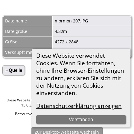
Dateiname
mormon 207.JPG
Dateigröße
4.32m
Größe
4272 x 2848
Verknüpft mit
Ehen 1837-01
Diese Website verwendet
Cookies. Wenn Sie fortfahren,
ohne Ihre Browser-Einstellungen
» Quelle
zu ändern, erklären Sie sich mit
der Nutzung von Cookies
einverstanden.
Diese Website läuft mit
The Next Generation of Genealogy Sitebuilding
v.
Datenschutzerklärung anzeigen
15.0.3, programmiert von Darrin Lythgoe © 2001-2026.
Betreut von
Roland zu Dortmund e.V.
. |
Datenschutzerklärung
.
Verstanden
Hier geht es zum Impressum
Zur Desktop-Webseite wechseln