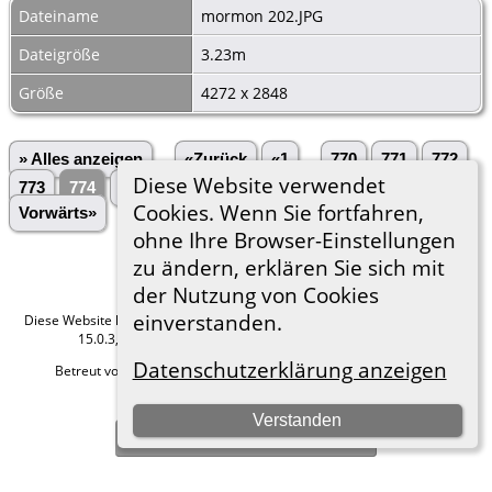
Dateiname
mormon 202.JPG
Dateigröße
3.23m
Größe
4272 x 2848
» Alles anzeigen
«Zurück
«1
...
770
771
772
Diese Website verwendet
773
774
775
776
777
778
...
3028»
Cookies. Wenn Sie fortfahren,
Vorwärts»
ohne Ihre Browser-Einstellungen
zu ändern, erklären Sie sich mit
der Nutzung von Cookies
einverstanden.
Diese Website läuft mit
The Next Generation of Genealogy Sitebuilding
v.
15.0.3, programmiert von Darrin Lythgoe © 2001-2026.
Datenschutzerklärung anzeigen
Betreut von
Roland zu Dortmund e.V.
. |
Datenschutzerklärung
.
Hier geht es zum Impressum
Verstanden
Zur Desktop-Webseite wechseln