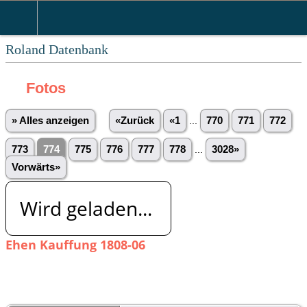
Roland Datenbank
Fotos
» Alles anzeigen
«Zurück
«1
...
770
771
772
773
774
775
776
777
778
...
3028»
Vorwärts»
Wird geladen...
Ehen Kauffung 1808-06