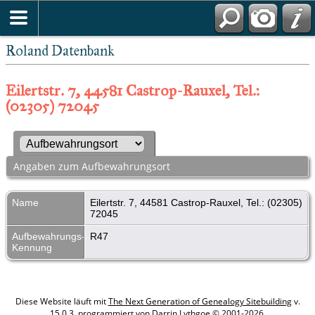
Roland Datenbank
Eilertstr. 7, 44581 Castrop-Rauxel, Tel.:
(02305) 72045
Angaben zum Aufbewahrungsort
Name
Eilertstr. 7, 44581 Castrop-Rauxel, Tel.: (02305)
72045
Aufbewahrungs-
R47
Kennung
Diese Website läuft mit
The Next Generation of Genealogy Sitebuilding
v.
15.0.3, programmiert von Darrin Lythgoe © 2001-2026.