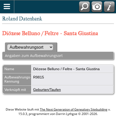
Roland Datenbank
Diözese Belluno / Feltre - Santa Giustina
Angaben zum Aufbewahrungsort
Name
Diözese Belluno / Feltre - Santa Giustina
Aufbewahrungs-
R9815
Kennung
Verknüpft mit
Geburten/Taufen
Diese Website läuft mit
The Next Generation of Genealogy Sitebuilding
v.
15.0.3, programmiert von Darrin Lythgoe © 2001-2026.