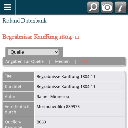
Roland Datenbank
Begräbnisse Kauffung 1804-11
Angaben zur Quelle
|
Medien
|
Alle
Titel
Begräbnisse Kauffung 1804-11
Kurztitel
Begräbnisse Kauffung 1804-11
Autor
Rainer Minnerop
Veröffentlicht
Mormonenfilm 889975
durch
Quellen-
B069
Kennung