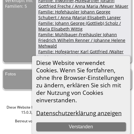
Verknüpft mit
Familie: Inwohner,Hofegärtner Johann
Familien: 5
Gottfried Freche / Anna Maria /Meuer Mäuer
Familie: Hofehäusler Johann George
Schubert / Anna (Maria) Elisabeth Langer
Familie: Johann George (Gottlieb) Scholz /
Maria Elisabeth Wittig
Familie: Mühlbauer-Freihäusler Johann
Friedrich Wilhelm Renner / Johanne Helene
Mehwald
Familie: Hofegärtner Karl Gottfried /Walter
Walther / Anna Rosine Langer
Diese Website verwendet
Cookies. Wenn Sie fortfahren,
Fotos
Begräbnisse Kauffung 1804-
ohne Ihre Browser-Einstellungen
11
zu ändern, erklären Sie sich mit
der Nutzung von Cookies
einverstanden.
Diese Website läuft mit
The Next Generation of Genealogy Sitebuilding
v.
Datenschutzerklärung anzeigen
15.0.3, programmiert von Darrin Lythgoe © 2001-2026.
Betreut von
Roland zu Dortmund e.V.
. |
Datenschutzerklärung
.
Verstanden
Hier geht es zum Impressum