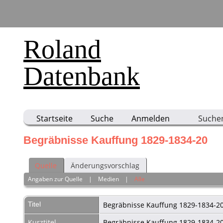
Roland
Datenbank
Startseite
Suche
Anmelden
Suche
Begräbnisse Kauffung 1829-1834-20
Quelle
Änderungsvorschlag
Angaben zur Quelle
|
Medien
|
Alle
Titel
Begräbnisse Kauffung 1829-1834-2
Kurztitel
Begräbnisse Kauffung 1829-1834-2