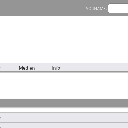
VORNAME:
n
Medien
Info
0
0