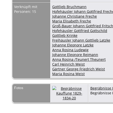
Verknüpft mit
Gottlieb Bruchmann
Personen: 15
Hofehäusler Johann Gottfried Frech
Johanne Christiane Freche
Maria Elisabeth Freche
Groß-Bauer Johann Gottfried Fritsc
Hofehäusler Gottfried Gottschild
Gottlieb Krinke
Freihäusler Johann Gottlieb Latzke
Johanne Eleonore Latzke
Anna Rosina Ludewig
Johanne Eleonore Reimann
Anna Rosina /Teunert Theunert
Carl Heinrich Weist
Gärtner George Friedrich Weist
Maria Rosina Weist
Fotos
Begräbnisse 
Begräbnisse 