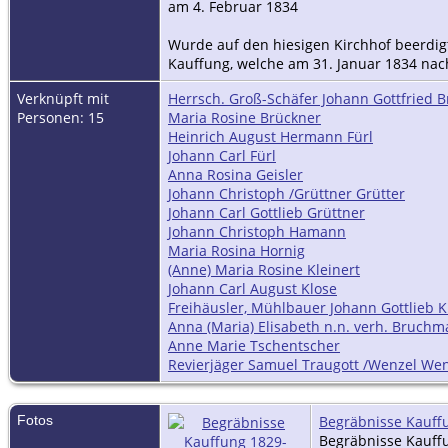
am 4. Februar 1834
Wurde auf den hiesigen Kirchhof beerdig
Kauffung, welche am 31. Januar 1834 nac
Verknüpft mit
Herrsch. Groß-Schäfer Johann Gottfried
Personen: 15
Maria Rosine Brückner
Heinrich August Hermann Fürl
Johann Carl Fürl
Anna Rosina Geisler
Johann Christoph /Grüttner Grütter
Johann Carl Gottlieb Grüttner
Johann Christoph Hamann
Maria Rosina Hornig
(Anne) Maria Rosine Kleinert
Johann Carl August Klose
Freihäusler, Mühlbauer Johann Gottlieb K
Anna (Maria) Elisabeth n.n. verh. Bruch
Anne Marie Tschentscher
Revierjäger Samuel Traugott /Wenzel Wen
Fotos
Begräbnisse Kauff
Begräbnisse Kauff