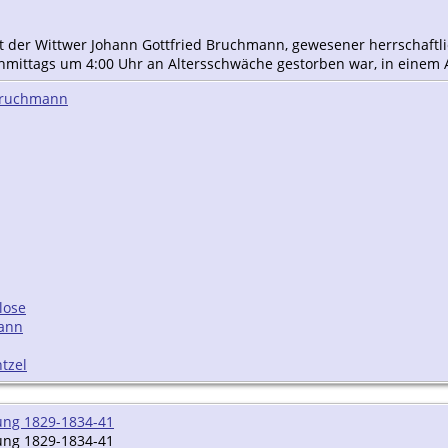
t der Wittwer Johann Gottfried Bruchmann, gewesener herrschaftli
hmittags um 4:00 Uhr an Altersschwäche gestorben war, in einem 
 Bruchmann
lose
mann
tzel
ung 1829-1834-41
ung 1829-1834-41