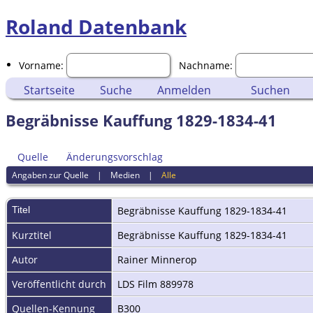
Roland Datenbank
Vorname:
Nachname:
Startseite
Suche
Anmelden
Suchen
Begräbnisse Kauffung 1829-1834-41
Quelle
Änderungsvorschlag
Angaben zur Quelle
|
Medien
|
Alle
Titel
Begräbnisse Kauffung 1829-1834-41
Kurztitel
Begräbnisse Kauffung 1829-1834-41
Autor
Rainer Minnerop
Veröffentlicht durch
LDS Film 889978
Quellen-Kennung
B300